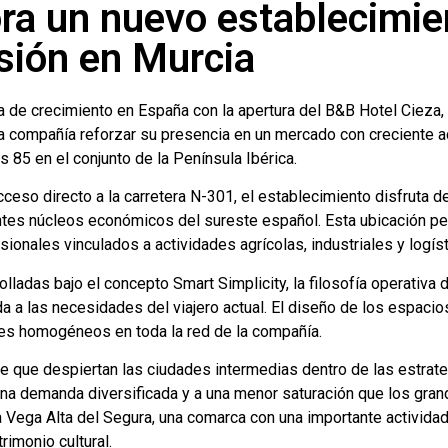
ra un nuevo establecimie
sión en Murcia
de crecimiento en España con la apertura del B&B Hotel Cieza, s
a compañía reforzar su presencia en un mercado con creciente ac
 85 en el conjunto de la Península Ibérica.
eso directo a la carretera N-301, el establecimiento disfruta de 
ntes núcleos económicos del sureste español. Esta ubicación per
esionales vinculados a actividades agrícolas, industriales y logís
olladas bajo el concepto Smart Simplicity, la filosofía operati
ada a las necesidades del viajero actual. El diseño de los espacio
es homogéneos en toda la red de la compañía.
te que despiertan las ciudades intermedias dentro de las estra
na demanda diversificada y a una menor saturación que los gran
a Vega Alta del Segura, una comarca con una importante activida
trimonio cultural.