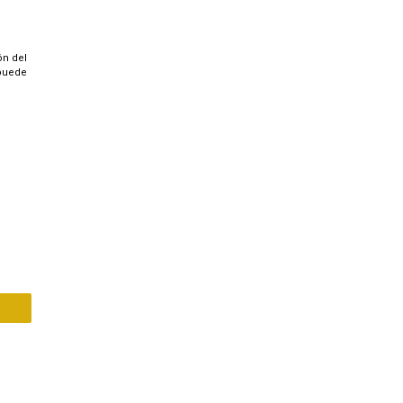
ón del
 puede