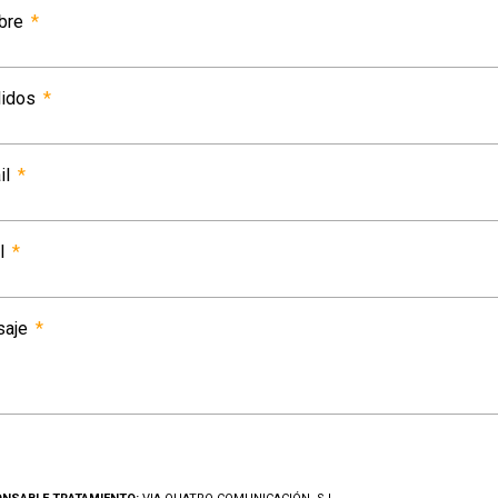
bre
lidos
il
l
saje