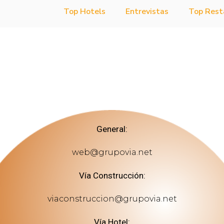
Top Hotels
Entrevistas
Top Rest
General:
web@grupovia.net
Vía Construcción:
viaconstruccion@grupovia.net
Vía Hotel: