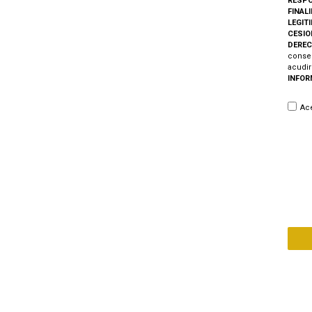
RESPO
FINAL
LEGIT
CESIO
DEREC
consen
acudir
INFOR
Ace