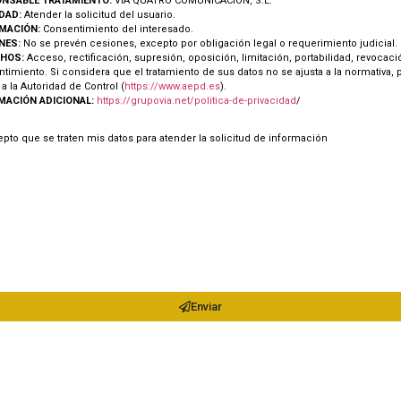
NSABLE TRATAMIENTO:
VIA QUATRO COMUNICACIÓN, S.L.
IDAD:
Atender la solicitud del usuario.
IMACIÓN:
Consentimiento del interesado.
NES:
No se prevén cesiones, excepto por obligación legal o requerimiento judicial.
HOS:
Acceso, rectificación, supresión, oposición, limitación, portabilidad, revocaci
timiento. Si considera que el tratamiento de sus datos no se ajusta a la normativa,
 a la Autoridad de Control (
https://www.aepd.es
).
MACIÓN ADICIONAL:
https://grupovia.net/politica-de-privacidad
/
pto que se traten mis datos para atender la solicitud de información
Enviar