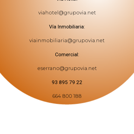
viahotel@grupovia.net
Vía Inmobiliaria:
viainmobiliaria@grupovia.net
Comercial:
eserrano@grupovia.net
93 895 79 22
664 800 188