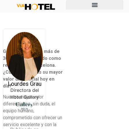
Gallery Hotel lleva más de
30 años consolidado como
referente en Barcelona.
¿Cuál diría que es su mayor
valor diferencial hoy en
Lourdes Grau
día?
Directora del
Nuestro mayor valor
Hotel Gallery
diferencial es, sin duda, el
equipo humano,
comprometido con ofrecer un
servicio excelente y con la