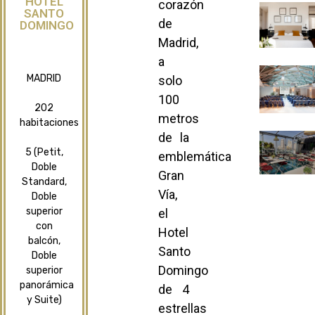
HOTEL
corazón
SANTO
de
DOMINGO
Madrid,
a
MADRID
solo
100
202
metros
habitaciones
de la
5 (Petit,
emblemática
Doble
Gran
Standard,
Vía,
Doble
superior
el
con
Hotel
balcón,
Santo
Doble
Domingo
superior
panorámica
de 4
y Suite)
estrellas