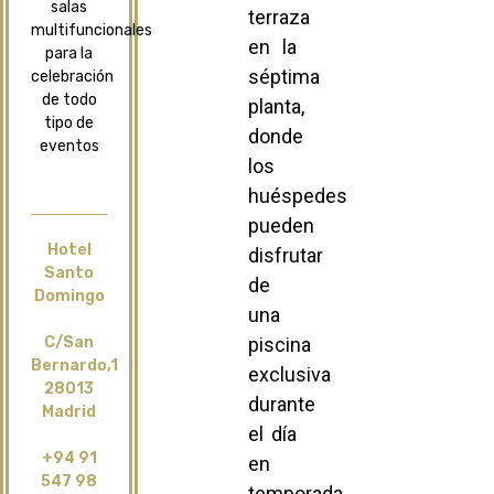
salas
terraza
multifuncionales
en la
para la
séptima
celebración
de todo
planta,
tipo de
donde
eventos
los
huéspedes
pueden
Hotel
disfrutar
Santo
de
Domingo
una
C/San
piscina
Bernardo,1
exclusiva
28013
durante
Madrid
el día
+94 91
en
547 98
temporada