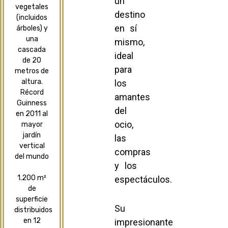
un
vegetales
destino
(incluidos
en sí
árboles) y
una
mismo,
cascada
ideal
de 20
para
metros de
altura.
los
Récord
amantes
Guinness
del
en 2011 al
ocio,
mayor
jardín
las
vertical
compras
del mundo
y los
1.200 m²
espectáculos.
de
superficie
Su
distribuidos
en 12
impresionante