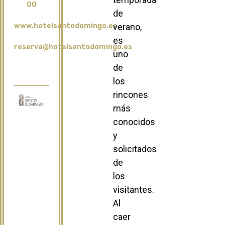
00
de
www.hotelsantodomingo.es
verano,
es
reserva@hotelsantodomingo.es
uno
de
los
rincones
más
conocidos
y
solicitados
de
los
visitantes.
Al
caer