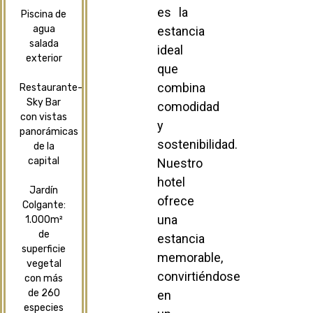
es la
Piscina de
agua
estancia
salada
ideal
exterior
que
combina
Restaurante-
Sky Bar
comodidad
con vistas
y
panorámicas
sostenibilidad.
de la
capital
Nuestro
hotel
Jardín
ofrece
Colgante:
una
1.000m²
de
estancia
superficie
memorable,
vegetal
convirtiéndose
con más
de 260
en
especies